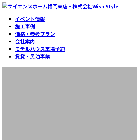
コ
ナ
ン
ビ
イベント情報
テ
ゲ
施工事例
ン
ー
価格・参考プラン
ツ
シ
会社案内
へ
ョ
モデルハウス来場予約
ス
ン
賃貸・民泊事業
キ
に
ッ
移
N様邸
プ
動
最
2025年12月26日
2025年12月29日
終
更
新
日
時
: