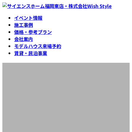
コ
ナ
ン
ビ
イベント情報
テ
ゲ
施工事例
ン
ー
価格・参考プラン
ツ
シ
会社案内
へ
ョ
モデルハウス来場予約
ス
ン
賃貸・民泊事業
キ
に
ッ
移
Y様邸
プ
動
最
2025年12月26日
2025年12月26日
終
更
新
日
時
: